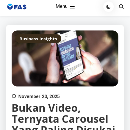
Skip
Menu
to
content
Business Insights
November 20, 2025
Bukan Video,
Ternyata Carousel
Yang Paling Disukai