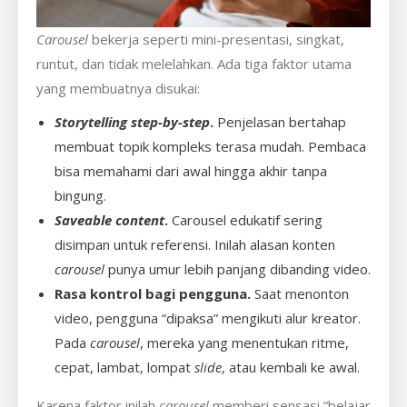
Carousel
bekerja seperti mini-presentasi, singkat,
runtut, dan tidak melelahkan. Ada tiga faktor utama
yang membuatnya disukai:
Storytelling step-by-step
.
Penjelasan bertahap
membuat topik kompleks terasa mudah. Pembaca
bisa memahami dari awal hingga akhir tanpa
bingung.
Saveable content
.
Carousel edukatif sering
disimpan untuk referensi. Inilah alasan konten
carousel
punya umur lebih panjang dibanding video.
Rasa kontrol bagi pengguna.
Saat menonton
video, pengguna “dipaksa” mengikuti alur kreator.
Pada
carousel
, mereka yang menentukan ritme,
cepat, lambat, lompat
slide
, atau kembali ke awal.
Karena faktor inilah
carousel
memberi sensasi “belajar