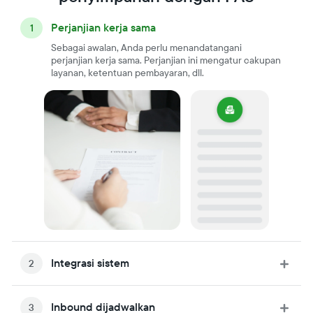
Perjanjian kerja sama
1
Sebagai awalan, Anda perlu menandatangani
perjanjian kerja sama. Perjanjian ini mengatur cakupan
layanan, ketentuan pembayaran, dll.
Integrasi sistem
2
Integrasi sistem diperlukan guna menjamin
sinkronisasi produk dan inventory secara real-time
Inbound dijadwalkan
3