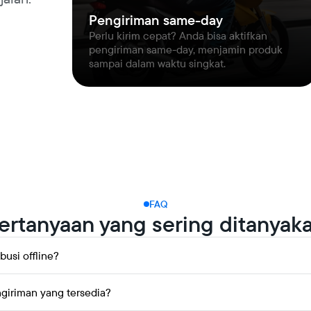
Pengiriman same-day
Perlu kirim cepat? Anda bisa aktifkan
pengiriman same-day, menjamin produk
sampai dalam waktu singkat.
FAQ
ertanyaan yang sering ditanyak
busi offline?
memungkinkan Anda merencanakan jalur distribusi serta memindahkan stok a
giriman yang tersedia?
ke toko Anda maupun langsung ke pelanggan di seluruh wilayah Indonesi