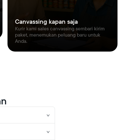
Canvassing kapan saja
Kurir kami sales canvassing sembari kirim
paket, menemukan peluang baru untuk
Anda.
an
ntar warehouse. FAS juga 
a.