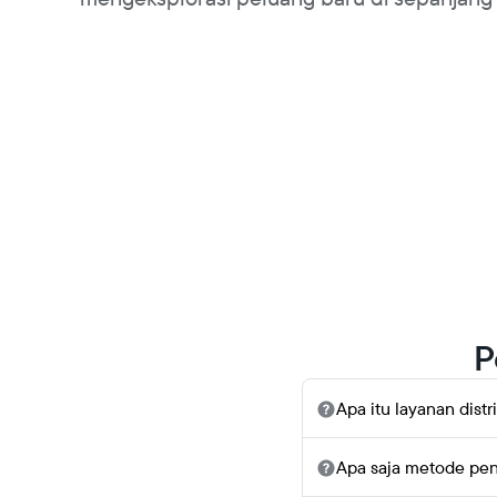
P
Apa itu layanan distri
Solusi distribusi offline 
Apa saja metode pen
dapat mengirimkan produk 