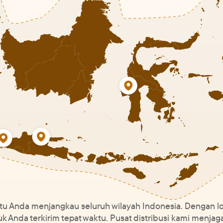
u Anda menjangkau seluruh wilayah Indonesia. Dengan lok
 Anda terkirim tepat waktu. Pusat distribusi kami menjag