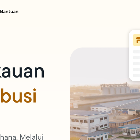
Bantuan
kauan
ibusi
hana. Melalui