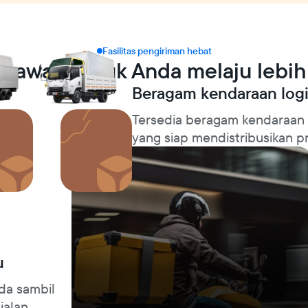
Fasilitas pengiriman hebat
 bawa produk Anda melaju lebih
Beragam kendaraan logi
Tersedia beragam kendaraan m
yang siap mendistribusikan p
u
da sambil
jalan.