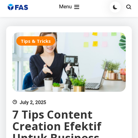
Skip
Menu
to
content
Tips & Tricks
July 2, 2025
7 Tips Content
Creation Efektif
Untuk Business