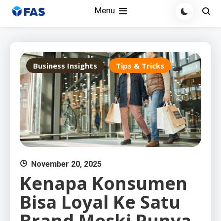
Skip
Menu
to
content
Business Insights
Tips & Tricks
November 20, 2025
Kenapa Konsumen
Bisa Loyal Ke Satu
Brand Meski Punya