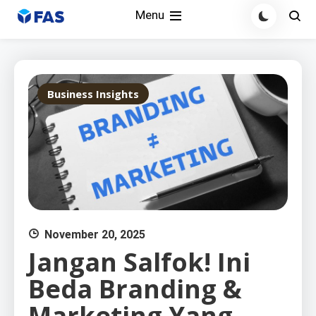
Skip
Menu
to
content
Business Insights
November 20, 2025
Jangan Salfok! Ini
Beda Branding &
Marketing Yang